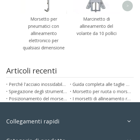
>
Morsetto per
Marcinetto di
pneumatici con
allineamento del
allineamento
volante da 10 pollici
elettronico per
qualsiasi dimensione
Articoli recenti
Perché l'acciaio inossidabile e l'alluminio sono ideali per le pinze per l'allineamento delle ruote
Guida completa alle taglie per morsetti per allineamento ruote da 10 pollici a 24 pollici
Spiegazione degli strumenti per l'allineamento delle ruote: come allineare la tua auto a casa nel modo giusto
Morsetto per ruota o morsetto per pneumatico: quale ti serve?
Posizionamento del morsetto per l'allineamento delle ruote: è importante?
I morsetti di allineamento ruote di precisione sono più precisi?
Collegamenti rapidi