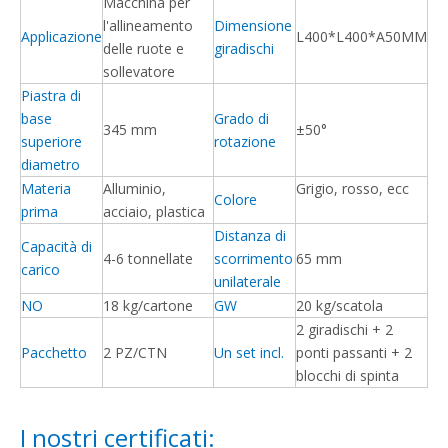
Macchina per
l'allineamento
Dimensione
Applicazione
L400*L400*A50MM
delle ruote e
giradischi
sollevatore
Piastra di
base
Grado di
345 mm
±50°
superiore
rotazione
diametro
Materia
Alluminio,
Grigio, rosso, ecc
Colore
prima
acciaio, plastica
Distanza di
Capacità di
4-6 tonnellate
scorrimento
65 mm
carico
unilaterale
NO
18 kg/cartone
GW
20 kg/scatola
2 giradischi + 2
Pacchetto
2 PZ/CTN
Un set incl.
ponti passanti + 2
blocchi di spinta
I nostri certificati: