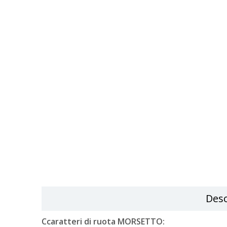
Desc
C
caratteri
di ruota
MORSETTO: