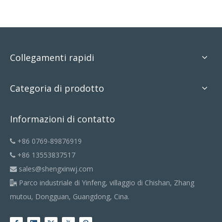
Collegamenti rapidi
Categoria di prodotto
Informazioni di contatto
+86 0769-89876919

+86 13553837517

sales@shengxinwj.com

Parco industriale di Yinfeng, villaggio di Chishan, Zhang

mutou, Dongguan, Guangdong, Cina.