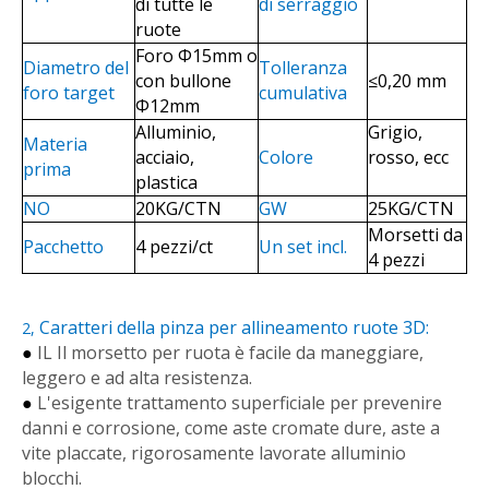
di tutte le
di serraggio
ruote
Foro Φ15mm o
Diametro del
Tolleranza
con bullone
≤0,20 mm
foro target
cumulativa
Φ12mm
Alluminio,
Grigio,
Materia
acciaio,
Colore
rosso, ecc
prima
plastica
NO
20KG/CTN
GW
25KG/CTN
Morsetti da
Pacchetto
4 pezzi/ct
Un set incl.
4 pezzi
Caratteri della pinza per allineamento ruote 3D:
2
,
●
IL
Il morsetto per ruota è facile da maneggiare,
leggero e ad alta resistenza.
●
L'esigente trattamento superficiale per prevenire
danni e corrosione, come aste cromate dure, aste a
vite placcate, rigorosamente lavorate
alluminio
blocchi.