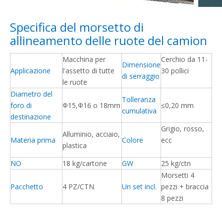
Specifica del morsetto di
allineamento delle ruote del camion
Macchina per
Cerchio da 11-
Dimensione
Applicazione
l'assetto di tutte
30 pollici
di serraggio
le ruote
Diametro del
Tolleranza
foro di
Φ15,Φ16 o 18mm
≤0,20 mm
cumulativa
destinazione
Grigio, rosso,
Alluminio, acciaio,
Materia prima
Colore
ecc
plastica
NO
18 kg/cartone
GW
25 kg/ctn
Morsetti 4
Pacchetto
4 PZ/CTN
Un set incl.
pezzi + braccia
8 pezzi