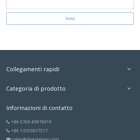
Invia
Collegamenti rapidi
Categoria di prodotto
Informazioni di contatto
+86 0769-89876919

+86 13553837517

sales@shengxinwj.com
