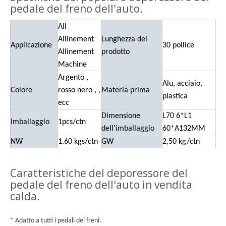
pedale del freno dell'auto.
All
Allinement
Lunghezza del
Applicazione
30
pollice
Allinement
prodotto
Machine
Argento
,
Alu, acciaio,
Colore
rosso
nero
,
,
Materia prima
plastica
ecc
Dimensione
L70
6
*L1
Imballaggio
1pcs/ctn
dell'imballaggio
60
*A132MM
NW
1.60 kgs/ctn
GW
2,50 kg/ctn
Caratteristiche del deporessore del
pedale del freno dell'auto in vendita
calda.
*
Adatto
a tutti i pedali dei freni.