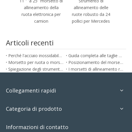
11 '' 'a 25' 'morsetto di
Strumento di
allineamento della
allineamento delle
ruota elettronica per
ruote robusto da 24
camion
pollici per Mercedes
Articoli recenti
Perché l'acciaio inossidabile e l'alluminio sono ideali per le pinze per l'allineamento delle ruote
Guida completa alle taglie per morsetti per allineamento ruote da 10 pollici a 24 pollici
Morsetto per ruota o morsetto per pneumatico: quale ti serve?
Posizionamento del morsetto per l'allineamento delle ruote: è importante?
Spiegazione degli strumenti per l'allineamento delle ruote: come allineare la tua auto a casa nel modo giusto
I morsetti di allineamento ruote di precisione sono più precisi?
Collegamenti rapidi
Categoria di prodotto
Informazioni di contatto