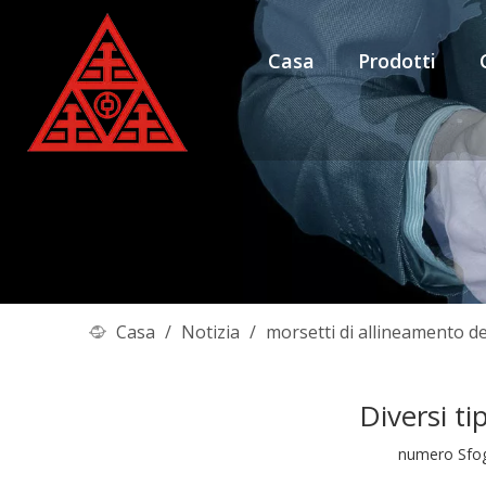
Casa
Prodotti
Casa
/
Notizia
/
morsetti di allineamento de
Diversi ti
numero Sfog