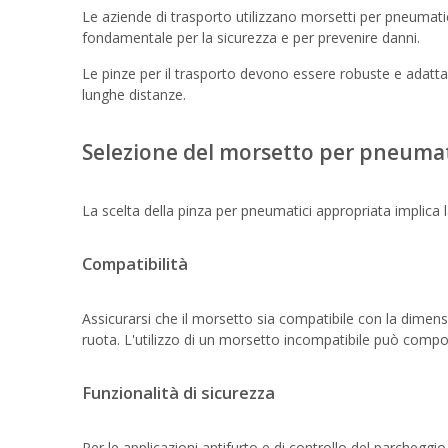
Le aziende di trasporto utilizzano morsetti per pneumatici 
fondamentale per la sicurezza e per prevenire danni.
Le pinze per il trasporto devono essere robuste e adattab
lunghe distanze.
Selezione del morsetto per pneumati
La scelta della pinza per pneumatici appropriata implica la
Compatibilità
Assicurarsi che il morsetto sia compatibile con la dimensi
ruota. L'utilizzo di un morsetto incompatibile può compor
Funzionalità di sicurezza
Per le applicazioni antifurto e di controllo del parchegg