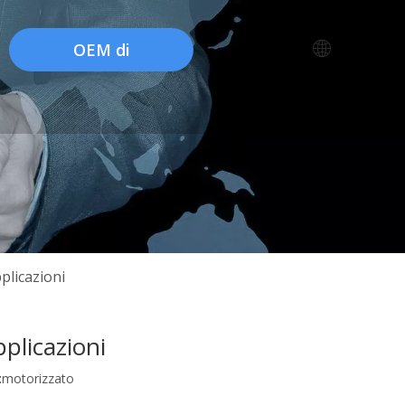
OEM di
fabbrica
pplicazioni
pplicazioni
:
motorizzato