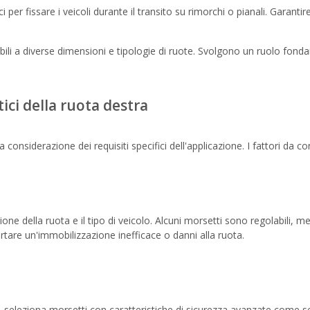
per fissare i veicoli durante il transito su rimorchi o pianali. Garanti
ili a diverse dimensioni e tipologie di ruote. Svolgono un ruolo fonda
ci della ruota destra
 considerazione dei requisiti specifici dell'applicazione. I fattori da c
one della ruota e il tipo di veicolo. Alcuni morsetti sono regolabili, m
tare un'immobilizzazione inefficace o danni alla ruota.
io, seleziona morsetti con caratteristiche di sicurezza avanzate come 