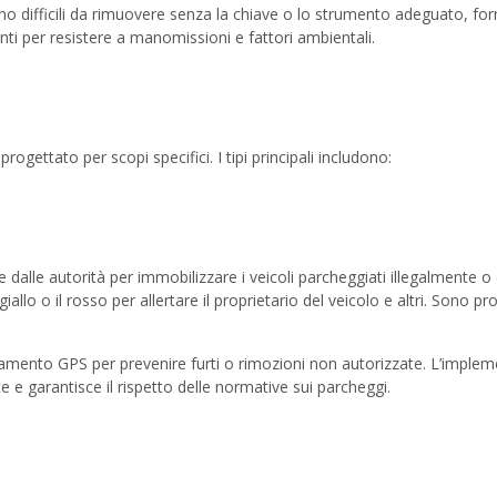
iano difficili da rimuovere senza la chiave o lo strumento adeguato, 
nti per resistere a manomissioni e fattori ambientali.
rogettato per scopi specifici. I tipi principali includono:
te dalle autorità per immobilizzare i veicoli parcheggiati illegalmente
l giallo o il rosso per allertare il proprietario del veicolo e altri. So
ciamento GPS per prevenire furti o rimozioni non autorizzate. L’impleme
 e garantisce il rispetto delle normative sui parcheggi.