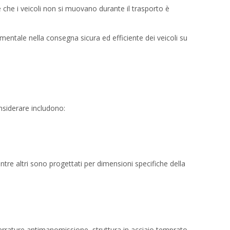
re che i veicoli non si muovano durante il trasporto è
mentale nella consegna sicura ed efficiente dei veicoli su
onsiderare includono:
entre altri sono progettati per dimensioni specifiche della
serrature antimanomissione, struttura in acciaio temprato